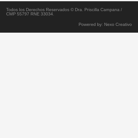
Todos los Derechos Reservados © Dra. Priscilla Campana /
CMP 55797 RNE 33034.
Powered by: Nexo Creativo